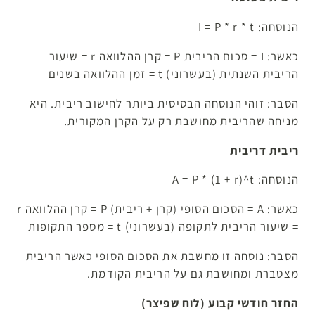
הנוסחה: I = P * r * t
כאשר: I = סכום הריבית P = קרן ההלוואה r = שיעור
הריבית השנתית (בעשרוני) t = זמן ההלוואה בשנים
הסבר: זוהי הנוסחה הבסיסית ביותר לחישוב ריבית. היא
מניחה שהריבית מחושבת רק על הקרן המקורית.
ריבית דריבית
הנוסחה: A = P * (1 + r)^t
כאשר: A = הסכום הסופי (קרן + ריבית) P = קרן ההלוואה r
= שיעור הריבית לתקופה (בעשרוני) t = מספר התקופות
הסבר: נוסחה זו מחשבת את הסכום הסופי כאשר הריבית
מצטברת ומחושבת גם על הריבית הקודמת.
החזר חודשי קבוע (לוח שפיצר)