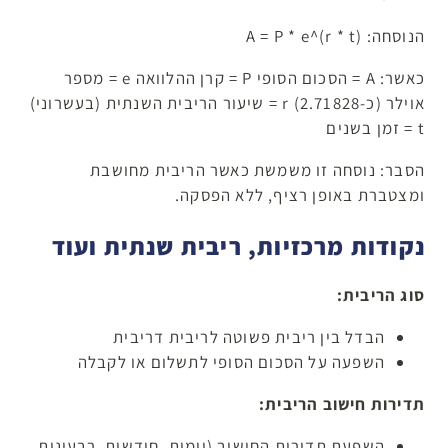
הנוסחה: A = P * e^(r * t)
כאשר: A = הסכום הסופי P = קרן ההלוואה e = מספר
אוילר (כ-2.71828) r = שיעור הריבית השנתית (בעשרוני)
t = זמן בשנים
הסבר: נוסחה זו משמשת כאשר הריבית מחושבת
ומצטברת באופן רציף, ללא הפסקה.
נקודות מרכזיות, ריבית שנתית ועוד
סוג הריבית:
הבדל בין ריבית פשוטה לריבית דריבית
השפעה על הסכום הסופי לתשלום או לקבלה
תדירות חישוב הריבית:
השפעת תדירות החישוב (יומית, חודשית, רבעונית,