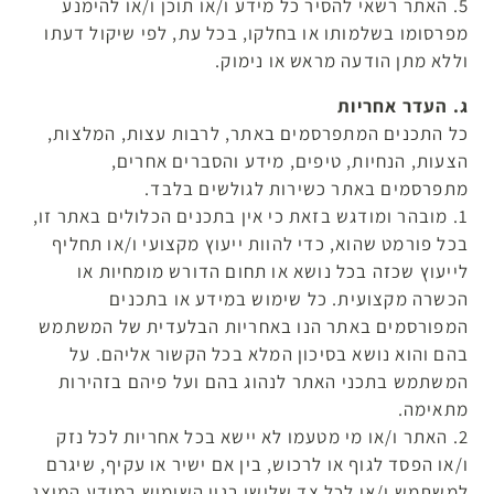
5. האתר רשאי להסיר כל מידע ו/או תוכן ו/או להימנע
מפרסומו בשלמותו או בחלקו, בכל עת, לפי שיקול דעתו
וללא מתן הודעה מראש או נימוק.
ג. העדר אחריות
כל התכנים המתפרסמים באתר, לרבות עצות, המלצות,
הצעות, הנחיות, טיפים, מידע והסברים אחרים,
מתפרסמים באתר כשירות לגולשים בלבד.
1. מובהר ומודגש בזאת כי אין בתכנים הכלולים באתר זו,
בכל פורמט שהוא, כדי להוות ייעוץ מקצועי ו/או תחליף
לייעוץ שכזה בכל נושא או תחום הדורש מומחיות או
הכשרה מקצועית. כל שימוש במידע או בתכנים
המפורסמים באתר הנו באחריות הבלעדית של המשתמש
בהם והוא נושא בסיכון המלא בכל הקשור אליהם. על
המשתמש בתכני האתר לנהוג בהם ועל פיהם בזהירות
מתאימה.
2. האתר ו/או מי מטעמו לא יישא בכל אחריות לכל נזק
ו/או הפסד לגוף או לרכוש, בין אם ישיר או עקיף, שיגרם
למשתמש ו/או לכל צד שלישי בגין השימוש במידע המוצג