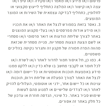
פרסום ו/או מידע ו/או מאמר ו/או סקירה ו/או טיפ ו/או
עצה ו/או קישור ו/או המלצה כתחליף לייעוץ מקצועי או
לחלופין, כתחליף לבדיקה עצמאית של השירות או המוצר
המוצעים.
3. נאסר בזאת במפורש לנצל את האתר ו/או את תכניו
ו/או מידע אודות מפרסמים ו/או בעלי מקצוע המוצגים
באתר לצורך שליחת הודעות או דואר פרסומי ו/או מסחרי
או לשם הצעת הצעות מסחריות. פנייה מסחרית שכזאת
מהווה הפרה חמורה של תקנון זה ותגרור נקיטה בהליכים
משפטיים.
4. כמו כן, חל איסור חמור לחדור לאתר ו/או לשרת ו/או
לכל חומר או לקבצי מחשב בו שלא כדין ו/או ללקט ממנו
מידע באמצעות תוכנות אוטומטיות או כל יישום דומה ו/או
לנצל את האתר לצורך הפעלת או שליחת וירוס, תוכנות
עוינות או כל יישום אחר, ידני או אוטומטי, העלולים להזיק
לאתר ו/או לצדדים שלישיים או למנוע מהם לעשות
שימוש סביר באתר. כל שינוי, הנדסה חוזרת או עדכון של
כל חלק באתר זה אסורים.