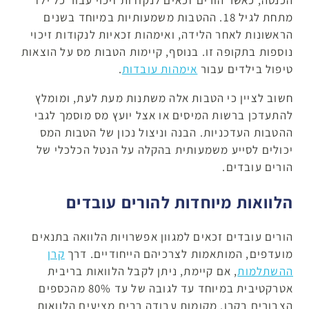
הכנסה, כאשר הורים זכאים לנקודות זיכוי עבור כל ילד
מתחת לגיל 18. ההטבות משמעותיות במיוחד בשנים
הראשונות לאחר הלידה, ואימהות זכאיות לנקודות זיכוי
נוספות בתקופה זו. בנוסף, קיימות הטבות מס על הוצאות
טיפול בילדים עבור
אימהות עובדות
.
חשוב לציין כי הטבות אלה משתנות מעת לעת, ומומלץ
להתעדכן ברשות המיסים או אצל יועץ מס מוסמך לגבי
ההטבות העדכניות. הבנה וניצול נכון של הטבות המס
יכולים לסייע משמעותית בהקלה על הנטל הכלכלי של
הורים עובדים.
הלוואות מיוחדות להורים עובדים
הורים עובדים זכאים למגוון אפשרויות הלוואה בתנאים
מועדפים, המותאמות לצרכיהם הייחודיים. דרך
קרן
ההשתלמות
, אם קיימת, ניתן לקבל הלוואות בריבית
אטרקטיבית במיוחד עד לגובה של עד 80% מהכספים
הצבורים בקרן. מקומות עבודה רבים מציעים הלוואות