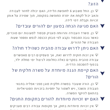
הזוג?
💡 כן. החל משבוע 6 לחופשת הלידה, האם יכולה לחזור לעבודה
והאב יכול לקחת את יתרת החופשה במקומה, תוך שמירה על אותן
זכויות וקבלת דמי לידה.
האם מגיעה הנחה במעון יום להורים עובדים?
💡 כן. משרד העבודה והרווחה מעניק סבסוד למעונות יום מוכרים,
כאשר גובה הסבסוד נקבע לפי מבחן הכנסה לנפש ומספר שעות
העבודה של ההורים.
האם ניתן לדרוש עבודה מהבית כשהילד חולה?
💡 אין זכות חוקית לדרוש זאת, אך מעסיקים רבים מאפשרים
עבודה מהבית במקרים כאלה כחלופה לניצול ימי מחלת ילד,
בכפוף להסכמה הדדית.
האם קיימת הגנה מיוחדת על משרה חלקית של
הורים?
💡 כן. הורה שעובד במשרה חלקית מוגן מפני אפליה בתנאי
העבודה והשכר, ויש לשמור על יחסיות בזכויות הסוציאליות
בהתאם להיקף המשרה.
האם יש זכויות מיוחדות להורים בתקופת החגים?
💡 אין זכויות מיוחדות בחוק, אך מקומות עבודה רבים מעניקים