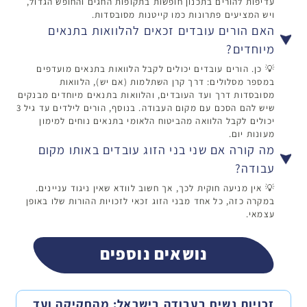
עדיפות להורים בתכנון חופשות בתקופות החגים והחופש הגדול,
ויש המציעים פתרונות כמו קייטנות מסובסדות.
האם הורים עובדים זכאים להלוואות בתנאים
מיוחדים?
💡 כן. הורים עובדים יכולים לקבל הלוואות בתנאים מועדפים
במספר מסלולים: דרך קרן השתלמות (אם יש), הלוואות
מסובסדות דרך ועד העובדים, והלוואות בתנאים מיוחדים מבנקים
שיש להם הסכם עם מקום העבודה. בנוסף, הורים לילדים עד גיל 3
יכולים לקבל הלוואה מהביטוח הלאומי בתנאים נוחים למימון
מעונות יום.
מה קורה אם שני בני הזוג עובדים באותו מקום
עבודה?
💡 אין מניעה חוקית לכך, אך חשוב לוודא שאין ניגוד עניינים.
במקרה כזה, כל אחד מבני הזוג זכאי לזכויות ההורות שלו באופן
עצמאי.
נושאים נוספים
זכויות נשים בעבודה בישראל: מהחקיקה ועד