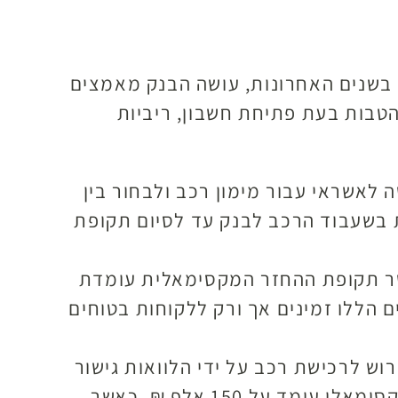
 בשנים האחרונות, עושה הבנק מאמצים
טבות בעת פתיחת חשבון, ריביות
 לאשראי עבור מימון רכב ולבחור בין
ות בשעבוד הרכב לבנק עד לסיום תקופת
לים לקבל אשראי עד לגובה של 80% משווי הרכב, כאשר תקופת ההחזר המקסימאלית עומדת
ים הללו זמינים אך ורק ללקוחות בטוחים
ש לרכישת רכב על ידי הלוואות גישור
ואשראי סטנדרטי, אך מחויבים להביא שלושים אלף ₪ לפחות באופן עצמאי. סכום האשראי המקסימאלי עומד על 150 אלף ₪, כאשר