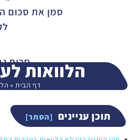
סמן את סכום ה
לק
סכום נ
הלוואות לע
000
דף הבית
»
הלו
400,000
תוכן עניינים
המ
מהו היתרון בקבלת הלוואות בערבות המדי