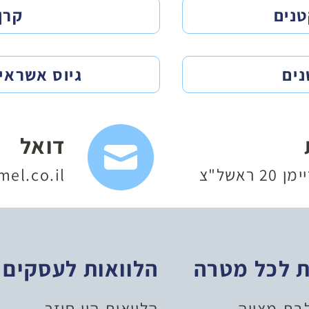
טנים
קרן
נים
גיוס אשראי
דואל
 ראשל"צ
el.co.il
ת לכל מטרה
הלוואות לעסקים
לבת מצווה
הלוואות הון חוזר