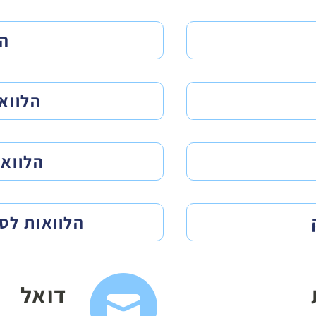
הל
הלוואה
קרנות
צ'קים
פרטיות
הלווא
הלווא
הלוואות לס
דואל