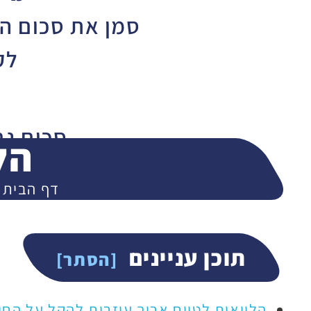
סמן את סכום ה
לק
סכום נ
הל
000
דף הבית
400,000
תוכן עניינים
המ
הלוואות לטווח ארוך עוזרות להקל על החי