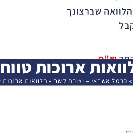
הלוואה שברצונך
בל
בחר
ש"ח
וואות ארוכות טווח
30,
»
כרמל אשראי – יצירת קשר
»
הלוואות ארוכות ט
3,000
שך
ים