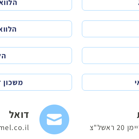
הלווא
הלוואה עד 
הל
י
משכון 
דואל
 ראשל"צ
el.co.il