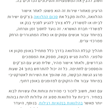
חשוב להבין את המשמעויות והסיכונים הכרוכים בה.
הרעיון מאחורי שירות זה הוא פשוט: לאחר אישור
ההלוואה, הלווה מקבל את
סכום ההלוואה
בצ'קים ישירות
לביתו או למשרדו, ללא צורך להגיע לסניף בנק או
למשרדי חברת האשראי. זה נועד לחסוך זמן וטרחה,
במיוחד עבור אנשים עסוקים או כאלה המתגוררים הרחק
ממרכזי ערים.
תהליך קבלת ההלוואה בדרך כלל מתחיל באופן מקוון או
טלפוני. הלווה מגיש בקשה, מספק את המסמכים
הנדרשים, ולאחר אישור מהיר, שליח מגיע עם הצ'קים
והמסמכים לחתימה. כל זה יכול להתרחש בתוך 24 שעות
מרגע הגשת הבקשה, מה שהופך את השירות לאטרקטיבי
במיוחד עבור אלו הזקוקים למזומנים באופן דחוף.
עם זאת, חשוב לזכור כי מהירות ונוחות אלו עשויות לבוא
במחיר. ריביות על הלוואות מסוג זה עלולות להיות גבוהות
יותר מאשר
בהלוואות בנקאיות רגילות
. בנוסף, היעדר