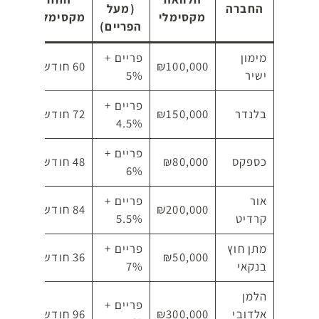
החברה
(מעל
מקסימלי
מקסימלית
ממו
הפריים)
מימון
פריים +
24
₪100,000
60 חודשים
ישיר
5%
שעו
פריים +
48
בלנדר
₪150,000
72 חודשים
4.5%
שעו
פריים +
12
כספקס
₪80,000
48 חודשים
6%
שעו
אור
פריים +
36
₪200,000
84 חודשים
קרדיט
5.5%
שעו
מתן חוץ
פריים +
6
₪50,000
36 חודשים
בנקאי
7%
שעו
הלמן
פריים +
72
אלדובי
₪300,000
96 חודשים