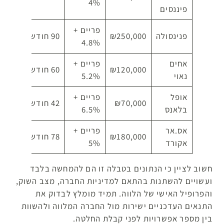
4%
שעו
פיננסים
פריים +
48
פנינסולה
₪250,000
90 חודשים
4.8%
שעו
אחים
פריים +
24
₪120,000
60 חודשים
נאוי
5.2%
שעו
אופל
פריים +
8
₪70,000
42 חודשים
בלאנס
6.5%
שעו
אס.אר
פריים +
36
₪180,000
78 חודשים
אקורד
5%
שעו
חשוב לציין כי הנתונים בטבלה זו הם להמחשה בלבד
ועשויים להשתנות בהתאם למדיניות החברה, מצב השוק,
והפרופיל האישי של הלווה. תמיד מומלץ לבדוק את
התנאים העדכניים ישירות מול החברה המלווה ולהשוות
בין מספר אפשרויות לפני קבלת החלטה.